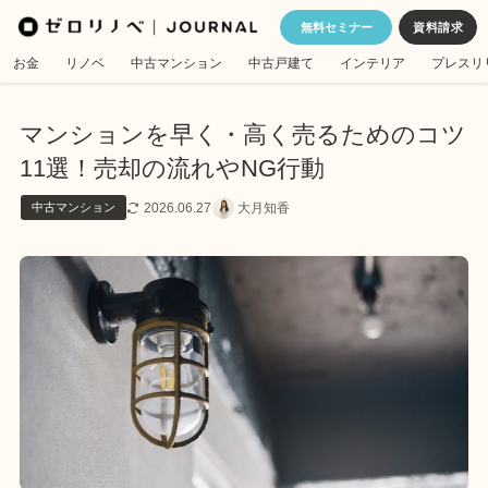
無料セミナー
お金
リノベ
中古マンション
中古戸建て
インテリア
プレスリ
マンションを早く・高く売るためのコツ
11選！売却の流れやNG行動
2026.06.27
大月知香
中古マンション