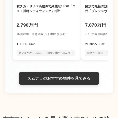
駅チカ・リノベ済物件で綺麗な1LDK「コ
築浅で最新の設備が満載
スモ川崎シティウィング」6階
件「プレシスヴィアラ
2,790万円
7,870万円
JR南武線・京急本線 八丁畷駅 徒歩4分
JR山手線 田端駅 徒歩10
1LDK
48.6m²
2LDK
55.08m²
カフェが近くにある
喧騒を避けてのんびり
日当たり良好
公園が近
スムナラのおすすめ物件を見てみる