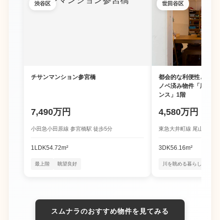
渋谷区
世田谷区
チサンマンション参宮橋
都会的な利便性と豊か
ノベ済み物件「尾山台
ンス」1階
7,490万円
4,580万円
小田急小田原線 参宮橋駅 徒歩5分
東急大井町線 尾山台駅 徒
1LDK
54.72m²
3DK
56.16m²
最上階
眺望良好
川を眺める暮らし
四季
スムナラのおすすめ物件を見てみる