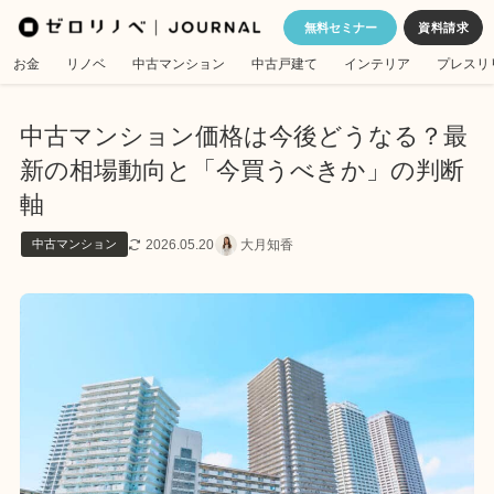
無料セミナー
お金
リノベ
中古マンション
中古戸建て
インテリア
プレスリ
中古マンション価格は今後どうなる？最
新の相場動向と「今買うべきか」の判断
軸
2026.05.20
大月知香
中古マンション