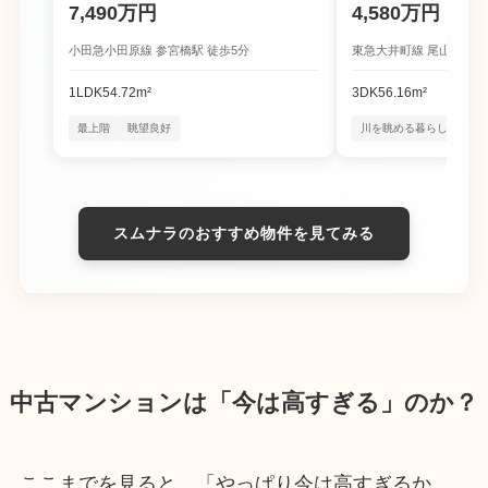
7,490万円
4,580万円
小田急小田原線 参宮橋駅 徒歩5分
東急大井町線 尾山台駅 徒
1LDK
54.72m²
3DK
56.16m²
最上階
眺望良好
川を眺める暮らし
四季
スムナラのおすすめ物件を見てみる
中古マンションは「今は高すぎる」のか？
ここまでを見ると、「やっぱり今は高すぎるか