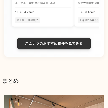
小田急小田原線 参宮橋駅 徒歩5分
東急大井町線 尾山台駅 徒
1LDK
54.72m²
3DK
56.16m²
最上階
眺望良好
川を眺める暮らし
四季
スムナラのおすすめ物件を見てみる
まとめ