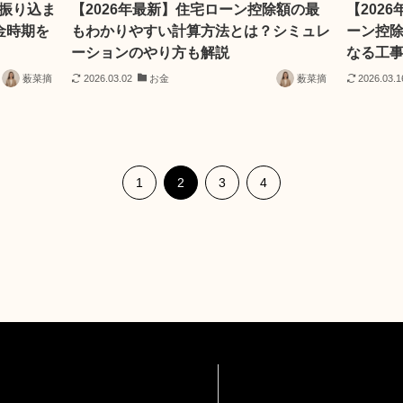
振り込ま
【2026年最新】住宅ローン控除額の最
【202
金時期を
もわかりやすい計算方法とは？シミュレ
ーン控
ーションのやり方も解説
なる工
薮菜摘
2026.03.02
お金
薮菜摘
2026.03.1
1
2
3
4