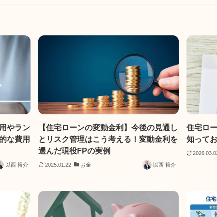
用やラン
【住宅ローンの変動金利】今後の見通し
住宅ロ
的な費用
とリスク管理はこう考える！変動金利を
知って
選んだ現役FPの実例
2026.03.0
以西 裕介
2025.01.22
お金
以西 裕介