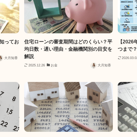
知ってお
住宅ローンの審査期間はどのくらい？平
【202
均日数・遅い理由・金融機関別の目安を
つまで？
解説
大月知香
2026.03.0
2025.12.26
お金
大月知香