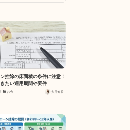
ーン控除の床面積の条件に注意！
おきたい適用期間や要件
2
お金
大月知香