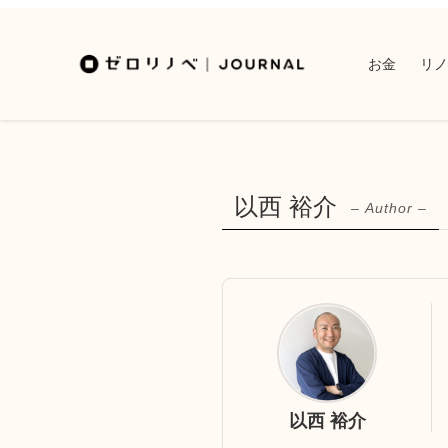
お金
リノ
以西 裕介
– Author –
以西 裕介