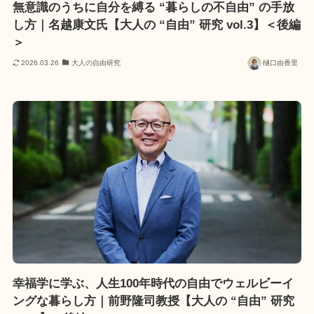
無意識のうちに自分を縛る “暮らしの不自由” の手放
し方｜名越康文氏【大人の “自由” 研究 vol.3】＜後編
＞
2026.03.26
大人の自由研究
樋口由香里
幸福学に学ぶ、人生100年時代の自由でウェルビーイ
ングな暮らし方｜前野隆司教授【大人の “自由” 研究