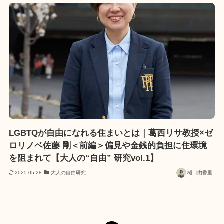
LGBTQが自由になれる住まいとは｜葛西リサ教授×ゼ
ロリノベ佐藤 剛＜前編＞偏見や金銭的負担に住環境
を阻まれて【大人の“自由” 研究vol.1】
2025.05.28
大人の自由研究
樋口由香里