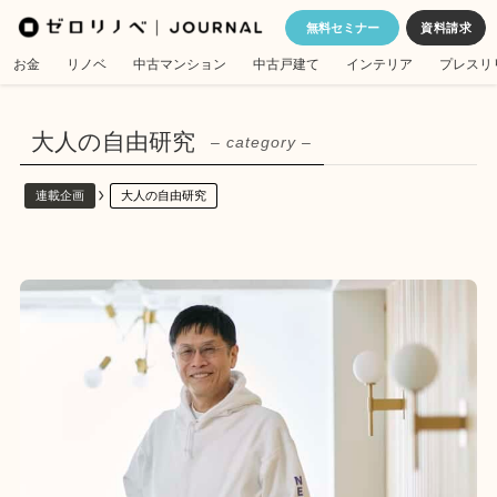
無料セミナー
お金
リノベ
中古マンション
中古戸建て
インテリア
プレスリ
大人の自由研究
– category –
連載企画
大人の自由研究