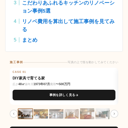
こだわりあふれるキッチンのリノベーシ
ョン事例5選
リノベ費用を算出して施工事例を見てみ
る
まとめ
施工事例
写真の上で指を動かしてみてください
写真の上で指を動かしてみてください
CASE 01
BEFORE
AFTER
CAS
BE
DIY家具で育てる家
交
48㎡
1973年07月
〜500万円
広さ
築年月
費用
広さ
事例を詳しく見る