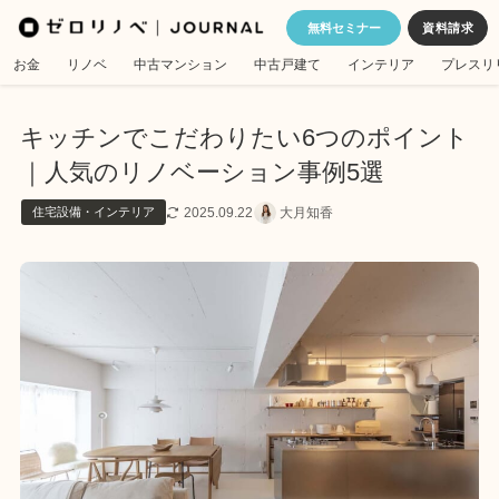
無料セミナー
お金
リノベ
中古マンション
中古戸建て
インテリア
プレスリ
キッチンでこだわりたい6つのポイント
｜人気のリノベーション事例5選
2025.09.22
大月知香
住宅設備・インテリア