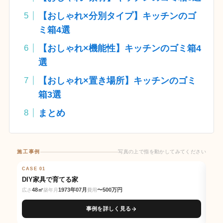
【おしゃれ×分別タイプ】キッチンのゴ
ミ箱4選
【おしゃれ×機能性】キッチンのゴミ箱4
選
【おしゃれ×置き場所】キッチンのゴミ
箱3選
まとめ
施工事例
写真の上で指を動かしてみてください
写真の上で指を動かしてみてください
CASE 01
BEFORE
AFTER
CAS
BE
DIY家具で育てる家
交
48㎡
1973年07月
〜500万円
広さ
築年月
費用
広さ
事例を詳しく見る