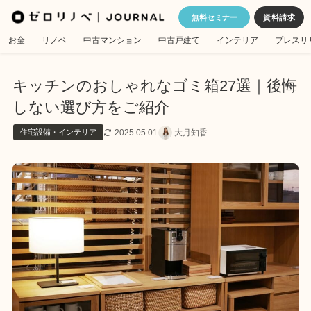
無料セミナー
お金
リノベ
中古マンション
中古戸建て
インテリア
プレスリ
キッチンのおしゃれなゴミ箱27選｜後悔
しない選び方をご紹介
2025.05.01
大月知香
住宅設備・インテリア