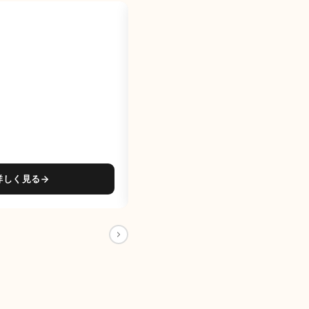
BEFORE
詳しく見る
写真の上でクリックして境界線を