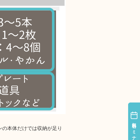
無料セミナー
無料セミナー
ンの本体だけでは収納が足り