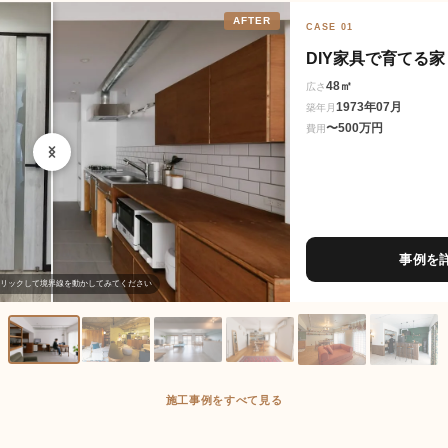
AFTER
CASE 01
DIY家具で育てる家
48㎡
広さ
1973年07月
築年月
〜500万円
費用
事例を
リックして境界線を動かしてみてください
施工事例をすべて見る