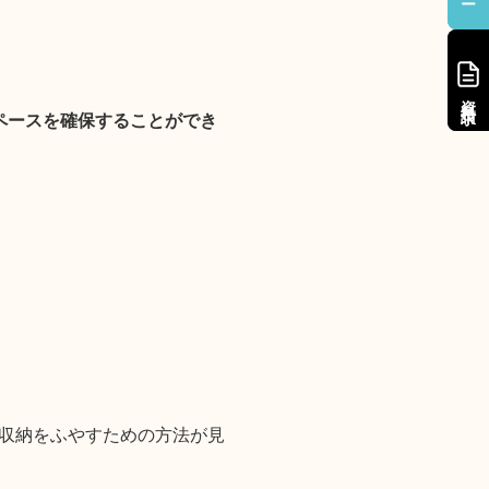
資料請求
資料請求
ペースを確保することができ
収納をふやすための方法が見