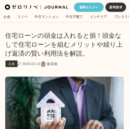
無料セミナー
お金
リノベ
中古マンション
中古戸建て
インテリア
プレスリ
住宅ローンの頭金は入れると損！頭金な
しで住宅ローンを組むメリットや繰り上
げ返済の賢い利用法を解説。
2026.03.13
薮菜摘
お金