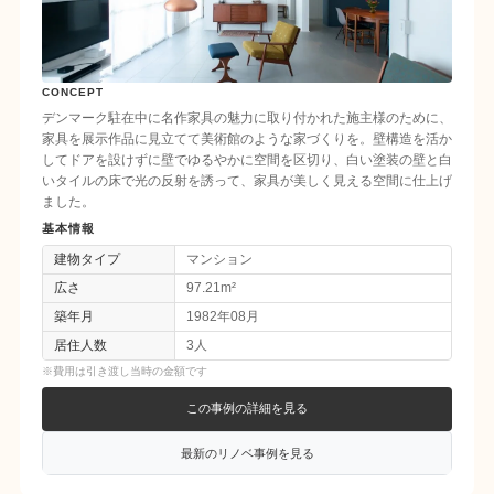
CONCEPT
デンマーク駐在中に名作家具の魅力に取り付かれた施主様のために、
家具を展示作品に見立てて美術館のような家づくりを。壁構造を活か
してドアを設けずに壁でゆるやかに空間を区切り、白い塗装の壁と白
いタイルの床で光の反射を誘って、家具が美しく見える空間に仕上げ
ました。
基本情報
建物タイプ
マンション
広さ
97.21m²
築年月
1982年08月
居住人数
3人
※費用は引き渡し当時の金額です
この事例の詳細を見る
最新のリノベ事例を見る