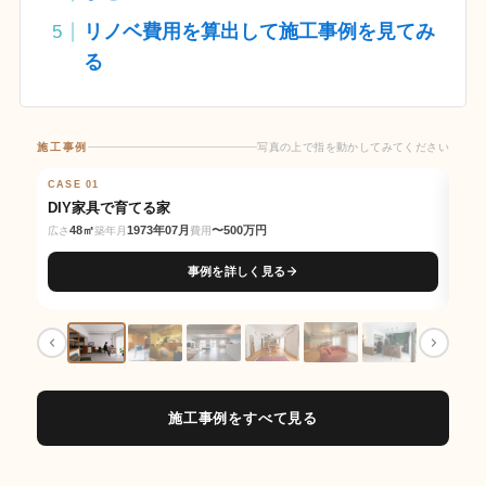
リノベ費用を算出して施工事例を見てみ
る
施工事例
写真の上で指を動かしてみてください
写真の上で指を動かしてみてください
CASE 01
BEFORE
AFTER
CAS
BE
DIY家具で育てる家
交
48㎡
1973年07月
〜500万円
広さ
築年月
費用
広さ
事例を詳しく見る
施工事例をすべて見る