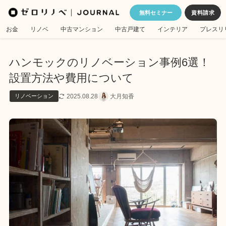
無料セミナー
お金
リノベ
中古マンション
中古戸建て
インテリア
プレスリ
ハンモックのリノベーション事例6選！
設置方法や費用について
2025.08.28
大月知香
リノベーション