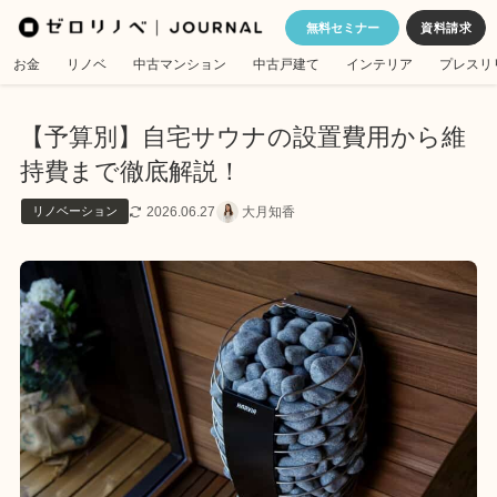
無料セミナー
お金
リノベ
中古マンション
中古戸建て
インテリア
プレスリ
【予算別】自宅サウナの設置費用から維
持費まで徹底解説！
2026.06.27
大月知香
リノベーション