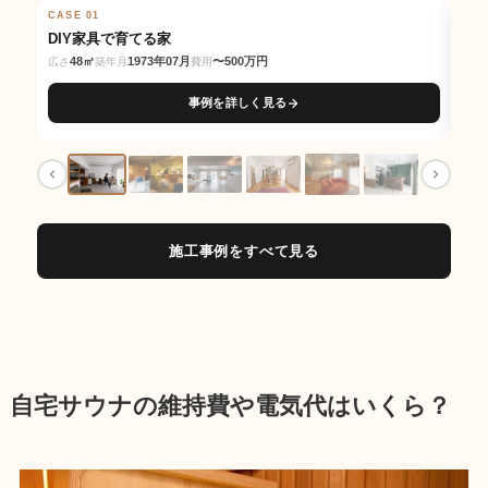
CASE 01
BEFORE
AFTER
CAS
BE
DIY家具で育てる家
交
48㎡
1973年07月
〜500万円
広さ
築年月
費用
広さ
事例を詳しく見る
施工事例をすべて見る
自宅サウナの維持費や電気代はいくら？