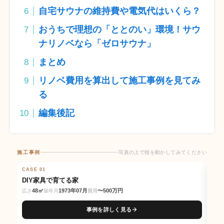
自宅サウナの維持費や電気代はいくら？
おうちで理想の「ととのい」環境！サウ
ナリノベなら「ゼロサウナ」
まとめ
リノベ費用を算出して施工事例を見てみ
る
編集後記
施工事例
写真の上で指を動かしてみてください
写真の上で指を動かしてみてください
CASE 01
BEFORE
AFTER
CAS
BE
DIY家具で育てる家
交
48㎡
1973年07月
〜500万円
広さ
築年月
費用
広さ
事例を詳しく見る