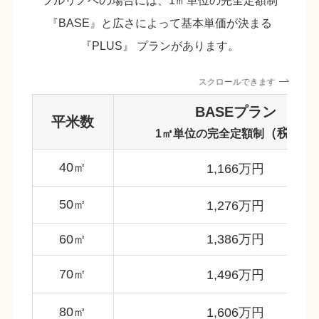
の
フルリノベ
場合には、1㎡単位の完全定額制
『BASE』と広さによって基本単価が決まる
『PLUS』 プランがあります。
スクロールできます
BASEプラン
平米数
（税込）
1㎡単位の完全定額制
40㎡
1,166万円
50㎡
1,276
万円
60㎡
1,3
86万円
70㎡
1,4
96万円
80㎡
1,
606万円