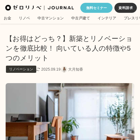
無料セミナー
お金
リノベ
中古マンション
中古戸建て
インテリア
プレスリ
【お得はどっち？】新築とリノベーショ
ンを徹底比較！ 向いている人の特徴や5
つのメリット
2025.09.19
大月知香
リノベーション