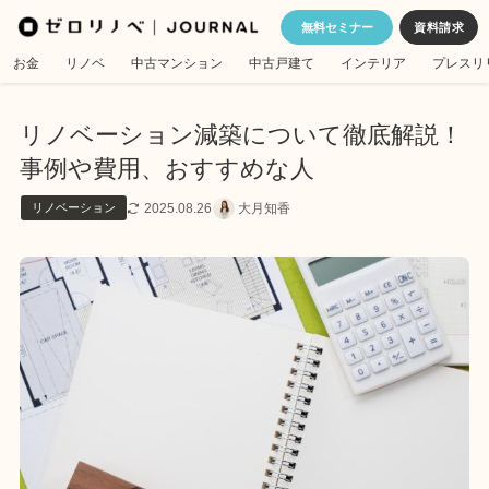
無料セミナー
お金
リノベ
中古マンション
中古戸建て
インテリア
プレスリ
リノベーション減築について徹底解説！
事例や費用、おすすめな人
2025.08.26
大月知香
リノベーション