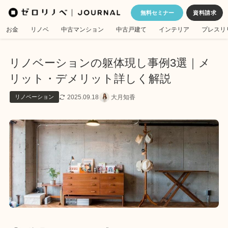
無料セミナー
お金
リノベ
中古マンション
中古戸建て
インテリア
プレスリ
リノベーションの躯体現し事例3選｜メ
リット・デメリット詳しく解説
2025.09.18
大月知香
リノベーション