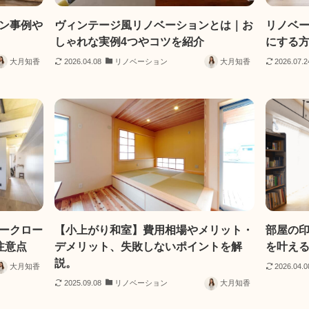
ン事例や
ヴィンテージ風リノベーションとは｜お
リノベ
しゃれな実例4つやコツを紹介
にする方
大月知香
2026.04.08
リノベーション
大月知香
2026.07.2
ークロー
【小上がり和室】費用相場やメリット・
部屋の
注意点
デメリット、失敗しないポイントを解
を叶える
説。
大月知香
2026.04.0
2025.09.08
リノベーション
大月知香