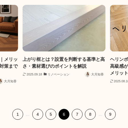
｜メリッ
上がり框とは？設置を判断する基準と高
ヘリン
対策まで
さ・素材選びのポイントを解説
高級感
メリッ
2025.09.18
リノベーション
大月知香
大月知香
2025.08.1
1
4
5
6
7
8
9
...
...