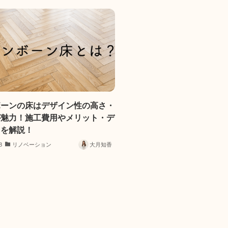
ボーンの床はデザイン性の高さ・
が魅力！施工費用やメリット・デ
トを解説！
8
リノベーション
大月知香