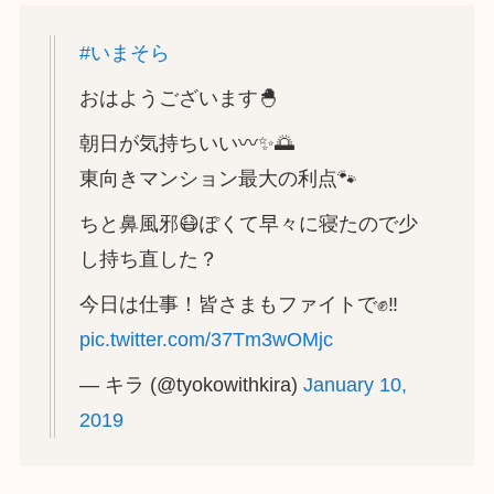
#いまそら
おはようございます🐣
朝日が気持ちいい〰️✨🌅
東向きマンション最大の利点🐾
ちと鼻風邪😷ぽくて早々に寝たので少
し持ち直した？
今日は仕事！皆さまもファイトで✊‼️
pic.twitter.com/37Tm3wOMjc
— キラ (@tyokowithkira)
January 10,
2019