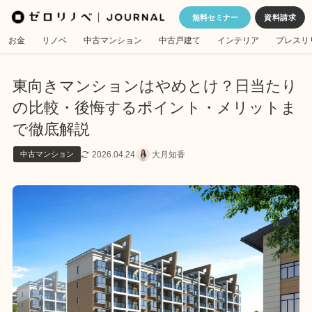
無料セミナー
お金
リノベ
中古マンション
中古戸建て
インテリア
プレスリ
東向きマンションはやめとけ？日当たり
の比較・後悔するポイント・メリットま
で徹底解説
2026.04.24
大月知香
中古マンション