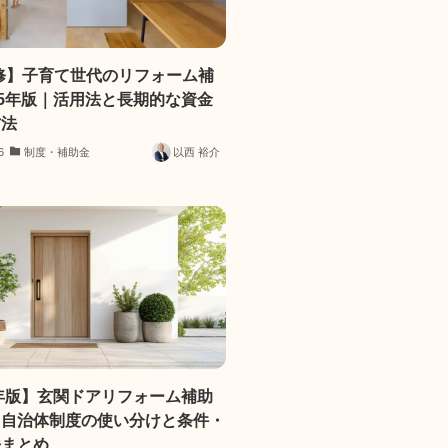
修】子育て世代のリフォーム補
25年版｜活用法と長期的な資金
方法
6
制度・補助金
以西 裕介
5年版】玄関ドアリフォーム補助
・自治体制度の使い分けと条件・
法まとめ