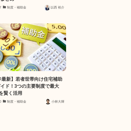
7
制度・補助金
以西 裕介
5年最新】若者世帯向け住宅補助
イド！3つの主要制度で最大
円を賢く活用
0
制度・補助金
小林大輝