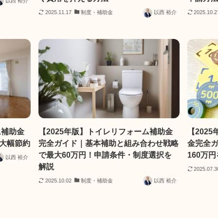
以西 裕介
2025.11.17
制度・補助金
以西 裕介
2025.10.2
ム補助金
【2025年版】トイレリフォーム補助金
【202
大幅節約
完全ガイド｜基本補助と組み合わせ戦略
金完全ガ
で最大60万円！申請条件・制度選択を
160万
以西 裕介
解説
2025.07.3
2025.10.02
制度・補助金
以西 裕介