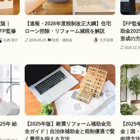
度版｜
【速報・2026年度税制改正大綱】住宅
【FP監
FP監修
ローン控除・リフォーム減税を解説
助金20
形成の
以西 裕介
2026.06.29
制度・補助金
大月知香
2025.12.1
5年 給
【2025年版】耐震リフォーム補助金完
【202
全ガイド｜自治体補助金と税制優遇で賢
金｜国
く費用を抑える方法
申請方