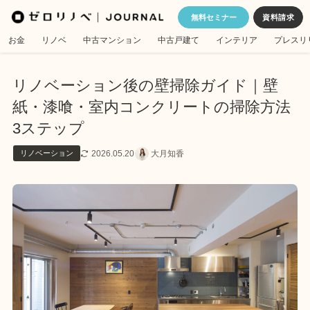
無料セミナー
お金
リノベ
中古マンション
中古戸建て
インテリア
プレスリ
リノベーション後の壁掃除ガイド｜壁
紙・漆喰・室内コンクリートの掃除方法
3ステップ
2026.05.20
大月知香
リノベーション