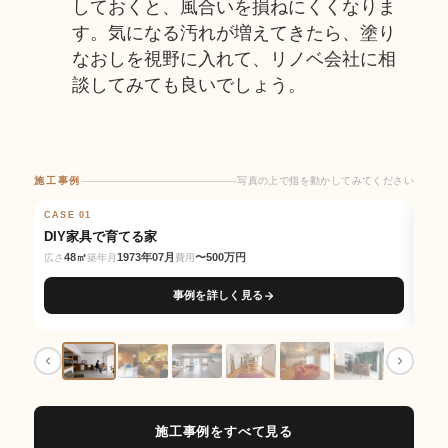
しておくと、風合いを損ねにくくなりま
す。気になる汚れが増えてきたら、塗り
なおしを視野に入れて、リノベ会社に相
談してみても良いでしょう。
施工事例
写真の上で指を動かしてみてください
写真の上で指を動かしてみてください
CASE 01
BEFORE
AFTER
CAS
BE
DIY家具で育てる家
交
48㎡
1973年07月
〜500万円
広さ
築年月
費用
広さ
事例を詳しく見る
施工事例をすべて見る