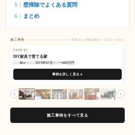
壁掃除でよくある質問
まとめ
施工事例
写真の上で指を動かしてみてください
写真の上で指を動かしてみてください
CASE 01
BEFORE
AFTER
CAS
BE
DIY家具で育てる家
交
48㎡
1973年07月
〜500万円
広さ
築年月
費用
広さ
事例を詳しく見る
施工事例をすべて見る