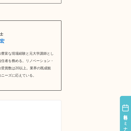
士
一宏
の豊富な現場経験と元大学講師とし
責任者を務める。リノベーション・
受賞数は20以上。業界の既成観
のニーズに応えている。
無料セミナー
無料セミナー