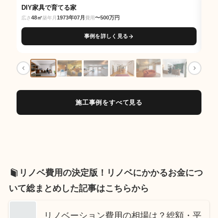
DIY家具で育てる家
交
48㎡
1973年07月
〜500万円
広さ
築年月
費用
広さ
事例を詳しく見る
施工事例をすべて見る
リノベ費用の決定版！リノベにかかるお金につ
いて総まとめした記事はこちらから
リノベーション費用の相場は？総額・平