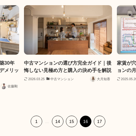
築30年
中古マンションの選び方完全ガイド｜後
家賃が
デメリッ
悔しない見極め方と購入の決め手を解説
ョンの
2026.03.25
中古マンション
大月知香
2025.05.2
佐藤剛
1
14
15
16
17
...