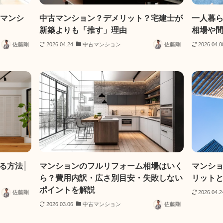
古マンシ
中古マンション？デメリット？宅建士が
一人暮
新築よりも「推す」理由
相場や
佐藤剛
2026.04.24
中古マンション
佐藤剛
2026.04.0
る方法│
マンションのフルリフォーム相場はいく
マンショ
ら？費用内訳・広さ別目安・失敗しない
リット
ポイントを解説
佐藤剛
2026.04.2
2026.03.06
中古マンション
佐藤剛