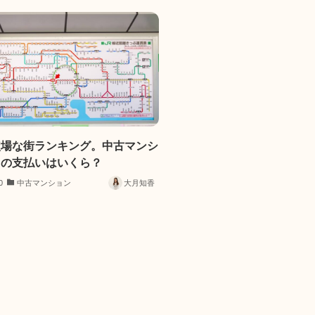
穴場な街ランキング。中古マンシ
月の支払いはいくら？
0
中古マンション
大月知香