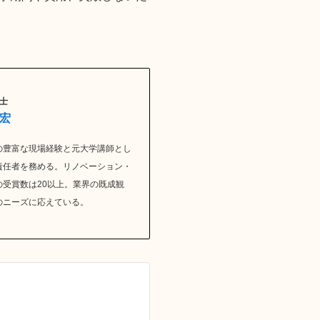
士
一宏
の豊富な現場経験と元大学講師とし
責任者を務める。リノベーション・
受賞数は20以上。業界の既成観
のニーズに応えている。