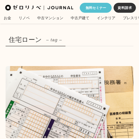
無料セミナー
お金
リノベ
中古マンション
中古戸建て
インテリア
プレスリ
住宅ローン
– tag –